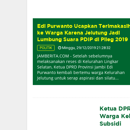
Edi Purwanto Ucapkan Terimakasi
ke Warga Karena Jelutung Jadi
Lumbung Suara PDIP di Pileg 2019
Minggu, 29/12/2019 21:28:32
POLITIK
JAMBERITA.COM - Setelah sebelumnya
melaksanakan reses di Kelurahan Lingkar
Selatan, Ketua DPRD Provinsi Jambi Edi
Purwanto kembali bertemu warga Kelurahan
Jelutung untuk serap aspirasi dan silatu...
Ketua DPR
Warga Kel
Subsidi