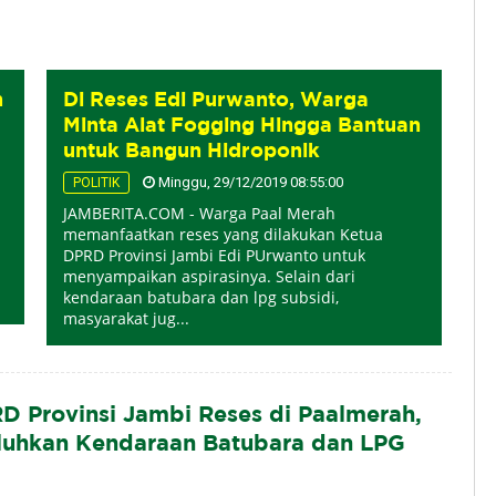
h
Di Reses Edi Purwanto, Warga
Minta Alat Fogging Hingga Bantuan
untuk Bangun Hidroponik
Minggu, 29/12/2019 08:55:00
POLITIK
JAMBERITA.COM - Warga Paal Merah
memanfaatkan reses yang dilakukan Ketua
DPRD Provinsi Jambi Edi PUrwanto untuk
menyampaikan aspirasinya. Selain dari
kendaraan batubara dan lpg subsidi,
masyarakat jug...
D Provinsi Jambi Reses di Paalmerah,
uhkan Kendaraan Batubara dan LPG