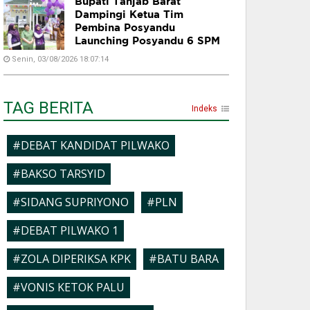
Bupati Tanjab Barat
Dampingi Ketua Tim
Pembina Posyandu
Launching Posyandu 6 SPM
Senin, 03/08/2026 18:07:14
TAG BERITA
Indeks
#DEBAT KANDIDAT PILWAKO
#BAKSO TARSYID
#SIDANG SUPRIYONO
#PLN
#DEBAT PILWAKO 1
#ZOLA DIPERIKSA KPK
#BATU BARA
#VONIS KETOK PALU