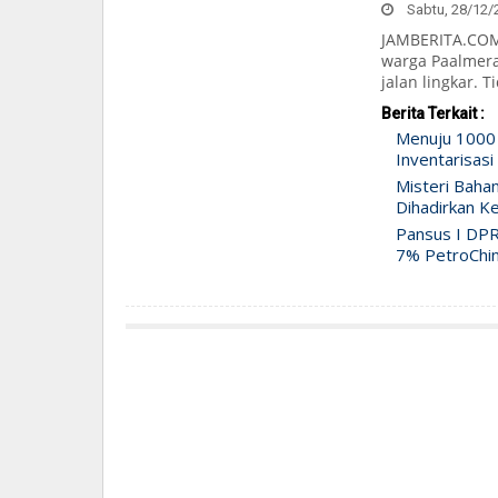
Sabtu, 28/12/2
JAMBERITA.COM 
warga Paalmera
jalan lingkar. T
Berita Terkait :
Menuju 1000
Inventarisasi
Misteri Baha
Dihadirkan Ke
Pansus I DPR
7% PetroChi