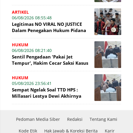
1 Kodam XX/Tuanku Imam Bonjol
ARTIKEL
06/08/2026 08:55:48
Legitimas NO VIRAL NO JUSTICE
Dalam Penegakan Hukum Pidana
HUKUM
06/08/2026 08:21:40
Sentil Pengadaan 'Pakai Jet
Tempur', Hakim Cecar Saksi Kasus
Perumda Tirta Mayang Jambi
HUKUM
05/08/2026 23:56:41
Sempat Ngelak Soal TTD HPS :
Millasari Lestya Dewi Akhirnya
Ngaku di Sidang Tirta Mayang
Pedoman Media Siber
Redaksi
Tentang Kami
Kode Etik
Hak Jawab & Koreksi Berita
Karir