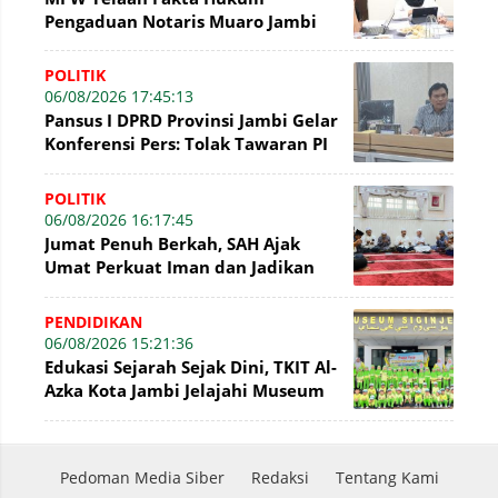
Pengaduan Notaris Muaro Jambi
POLITIK
06/08/2026 17:45:13
Pansus I DPRD Provinsi Jambi Gelar
Konferensi Pers: Tolak Tawaran PI
7% PetroChina, Siap Gandeng KPK
POLITIK
06/08/2026 16:17:45
Jumat Penuh Berkah, SAH Ajak
Umat Perkuat Iman dan Jadikan
Akhlak sebagai Landasan
Membangun Bangsa
PENDIDIKAN
06/08/2026 15:21:36
Edukasi Sejarah Sejak Dini, TKIT Al-
Azka Kota Jambi Jelajahi Museum
Siginjei
Pedoman Media Siber
Redaksi
Tentang Kami