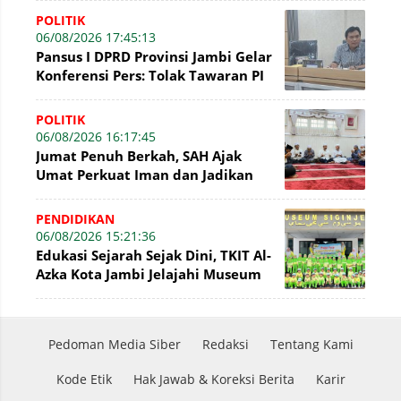
POLITIK
06/08/2026 17:45:13
Pansus I DPRD Provinsi Jambi Gelar
Konferensi Pers: Tolak Tawaran PI
7% PetroChina, Siap Gandeng KPK
POLITIK
06/08/2026 16:17:45
Jumat Penuh Berkah, SAH Ajak
Umat Perkuat Iman dan Jadikan
Akhlak sebagai Landasan
Membangun Bangsa
PENDIDIKAN
06/08/2026 15:21:36
Edukasi Sejarah Sejak Dini, TKIT Al-
Azka Kota Jambi Jelajahi Museum
Siginjei
Pedoman Media Siber
Redaksi
Tentang Kami
Kode Etik
Hak Jawab & Koreksi Berita
Karir