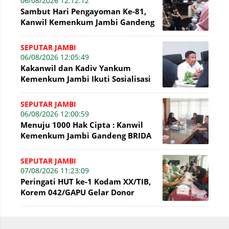
06/08/2026 12:12:12
Sambut Hari Pengayoman Ke-81,
Kanwil Kemenkum Jambi Gandeng
BNI Bahas Pembiayaan Hak Cipta
Gratis
SEPUTAR JAMBI
06/08/2026 12:05:49
Kakanwil dan Kadiv Yankum
Kemenkum Jambi Ikuti Sosialisasi
Penetapan Korporasi Nonaktif
Secara Admin
SEPUTAR JAMBI
06/08/2026 12:00:59
Menuju 1000 Hak Cipta : Kanwil
Kemenkum Jambi Gandeng BRIDA
Inventarisasi Potensi Karya
SEPUTAR JAMBI
07/08/2026 11:23:09
Peringati HUT ke-1 Kodam XX/TIB,
Korem 042/GAPU Gelar Donor
Darah di Makodim 0415/Jambi