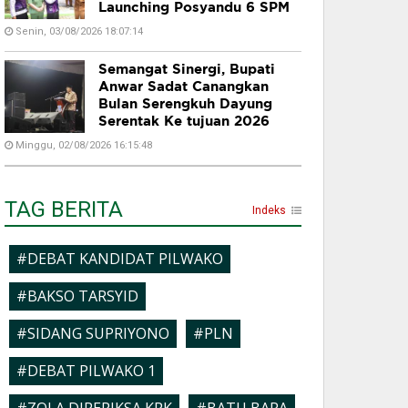
Launching Posyandu 6 SPM
Senin, 03/08/2026 18:07:14
Semangat Sinergi, Bupati
Anwar Sadat Canangkan
Bulan Serengkuh Dayung
Serentak Ke tujuan 2026
Minggu, 02/08/2026 16:15:48
TAG BERITA
Indeks
#DEBAT KANDIDAT PILWAKO
#BAKSO TARSYID
#SIDANG SUPRIYONO
#PLN
#DEBAT PILWAKO 1