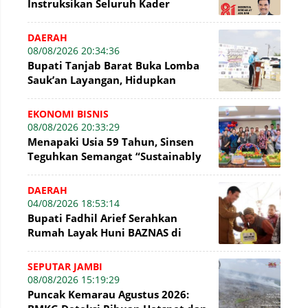
Instruksikan Seluruh Kader
Gerindra Jambi Kibarkan Bendera
Merah Putih
DAERAH
08/08/2026 20:34:36
Bupati Tanjab Barat Buka Lomba
Sauk’an Layangan, Hidupkan
Kembali Permainan Tradisional di
WFC ?
EKONOMI BISNIS
08/08/2026 20:33:29
Menapaki Usia 59 Tahun, Sinsen
Teguhkan Semangat “Sustainably
Growing”
DAERAH
04/08/2026 18:53:14
Bupati Fadhil Arief Serahkan
Rumah Layak Huni BAZNAS di
Simpang Terusan
SEPUTAR JAMBI
08/08/2026 15:19:29
Puncak Kemarau Agustus 2026: