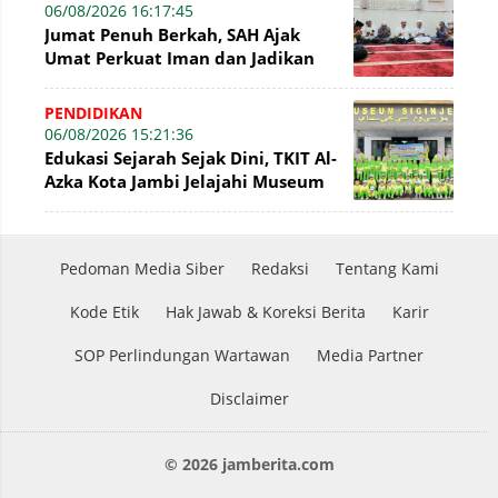
06/08/2026 16:17:45
Jumat Penuh Berkah, SAH Ajak
Umat Perkuat Iman dan Jadikan
Akhlak sebagai Landasan
Membangun Bangsa
PENDIDIKAN
06/08/2026 15:21:36
Edukasi Sejarah Sejak Dini, TKIT Al-
Azka Kota Jambi Jelajahi Museum
Siginjei
Pedoman Media Siber
Redaksi
Tentang Kami
Kode Etik
Hak Jawab & Koreksi Berita
Karir
SOP Perlindungan Wartawan
Media Partner
Disclaimer
© 2026 jamberita.com