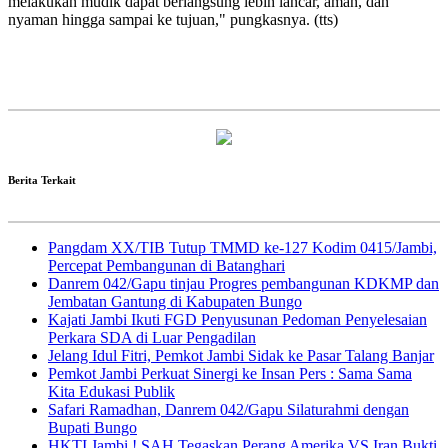
melakukan mudik dapat berlangsung lebih lancar, aman, dan
nyaman hingga sampai ke tujuan," pungkasnya. (tts)
Berita Terkait
Pangdam XX/TIB Tutup TMMD ke-127 Kodim 0415/Jambi,
Percepat Pembangunan di Batanghari
Danrem 042/Gapu tinjau Progres pembangunan KDKMP dan
Jembatan Gantung di Kabupaten Bungo
Kajati Jambi Ikuti FGD Penyusunan Pedoman Penyelesaian
Perkara SDA di Luar Pengadilan
Jelang Idul Fitri, Pemkot Jambi Sidak ke Pasar Talang Banjar
Pemkot Jambi Perkuat Sinergi ke Insan Pers : Sama Sama
Kita Edukasi Publik
Safari Ramadhan, Danrem 042/Gapu Silaturahmi dengan
Bupati Bungo
HKTI Jambi ! SAH Tegaskan Perang Amerika VS Iran Bukti