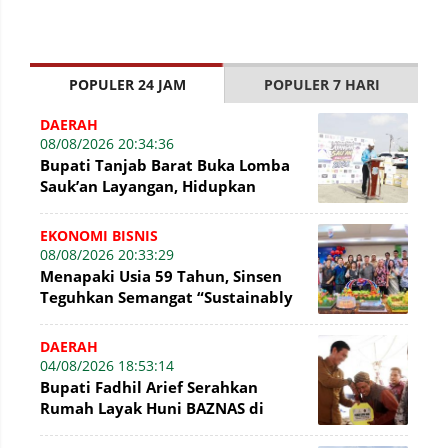
POPULER 24 JAM
POPULER 7 HARI
DAERAH
08/08/2026 20:34:36
Bupati Tanjab Barat Buka Lomba
Sauk’an Layangan, Hidupkan
Kembali Permainan Tradisional di
WFC ?
EKONOMI BISNIS
08/08/2026 20:33:29
Menapaki Usia 59 Tahun, Sinsen
Teguhkan Semangat “Sustainably
Growing”
DAERAH
04/08/2026 18:53:14
Bupati Fadhil Arief Serahkan
Rumah Layak Huni BAZNAS di
Simpang Terusan