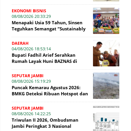
Kembali Permainan Tradisional di
WFC ?
EKONOMI BISNIS
08/08/2026 20:33:29
Menapaki Usia 59 Tahun, Sinsen
Teguhkan Semangat “Sustainably
Growing”
DAERAH
04/08/2026 18:53:14
Bupati Fadhil Arief Serahkan
Rumah Layak Huni BAZNAS di
Simpang Terusan
SEPUTAR JAMBI
08/08/2026 15:19:29
Puncak Kemarau Agustus 2026:
BMKG Deteksi Ribuan Hotspot dan
Kabut Asap di Jambi
SEPUTAR JAMBI
08/08/2026 14:22:25
Triwulan II 2026, Ombudsman
Jambi Peringkat 3 Nasional