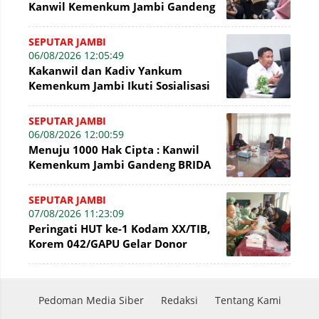
Kanwil Kemenkum Jambi Gandeng
BNI Bahas Pembiayaan Hak Cipta
Gratis
SEPUTAR JAMBI
06/08/2026 12:05:49
Kakanwil dan Kadiv Yankum
Kemenkum Jambi Ikuti Sosialisasi
Penetapan Korporasi Nonaktif
Secara Admin
SEPUTAR JAMBI
06/08/2026 12:00:59
Menuju 1000 Hak Cipta : Kanwil
Kemenkum Jambi Gandeng BRIDA
Inventarisasi Potensi Karya
SEPUTAR JAMBI
07/08/2026 11:23:09
Peringati HUT ke-1 Kodam XX/TIB,
Korem 042/GAPU Gelar Donor
Darah di Makodim 0415/Jambi
Pedoman Media Siber
Redaksi
Tentang Kami