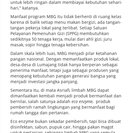
untuk lebih ringan dalam membiayai kebutuhan sehari-
hari," katanya.
Manfaat program MBG itu tidak berhenti di ruang kelas
karena di balik setiap menu makan bergizi, ada tangan-
tangan pekerja lokal yang terlibat. Setiap Satuan
Pelayanan Pemenuhan Gizi (SPPG) membutuhkan
sedikitnya 50 tenaga kerja, mulai dari ahli gizi, juru
masak, sopir hingga tenaga kebersihan.
Dalam skala lebih luas, MBG menjadi pilar ketahanan
pangan nasional. Dengan memanfaatkan produk lokal,
desa-desa di Lumajang tidak hanya berperan sebagai
penerima manfaat, tetapi juga sebagai produsen yang
menopang kebutuhan pangan generasi bangsa yang
menjadi investasi jangka panjang.
Sementara itu, di mata Asriafi, limbah MBG dapat
dimanfaatkan kembali menjadi produk bermanfaat dan
bernilai, salah satunya adalah
eco enzyme,
produk
pembersih ramah lingkungan yang bermanfaat bagi
rumah tangga dan pertanian.
Eco enzyme bukan sekadar pembersih, tapi bisa dibuat
disinfektan, sabun, pupuk cair, hingga pakan magot
untuk pertanian, sehingga limbah MBG yang semula