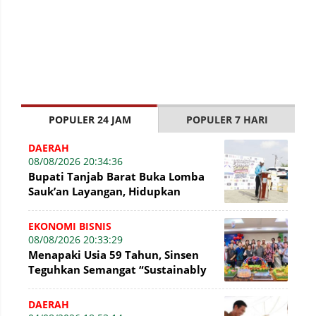
POPULER 24 JAM
POPULER 7 HARI
DAERAH
08/08/2026 20:34:36
Bupati Tanjab Barat Buka Lomba
Sauk’an Layangan, Hidupkan
Kembali Permainan Tradisional di
WFC ?
EKONOMI BISNIS
08/08/2026 20:33:29
Menapaki Usia 59 Tahun, Sinsen
Teguhkan Semangat “Sustainably
Growing”
DAERAH