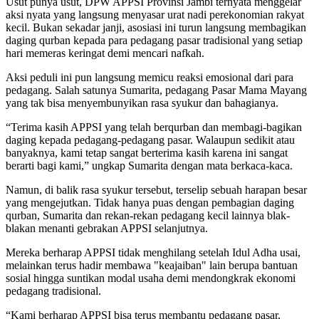
Usut punya usut, DPW APPSI Provinsi Jambi ternyata menggelar
aksi nyata yang langsung menyasar urat nadi perekonomian rakyat
kecil. Bukan sekadar janji, asosiasi ini turun langsung membagikan
daging qurban kepada para pedagang pasar tradisional yang setiap
hari memeras keringat demi mencari nafkah.
Aksi peduli ini pun langsung memicu reaksi emosional dari para
pedagang. Salah satunya Sumarita, pedagang Pasar Mama Mayang
yang tak bisa menyembunyikan rasa syukur dan bahagianya.
“Terima kasih APPSI yang telah berqurban dan membagi-bagikan
daging kepada pedagang-pedagang pasar. Walaupun sedikit atau
banyaknya, kami tetap sangat berterima kasih karena ini sangat
berarti bagi kami,” ungkap Sumarita dengan mata berkaca-kaca.
Namun, di balik rasa syukur tersebut, terselip sebuah harapan besar
yang mengejutkan. Tidak hanya puas dengan pembagian daging
qurban, Sumarita dan rekan-rekan pedagang kecil lainnya blak-
blakan menanti gebrakan APPSI selanjutnya.
Mereka berharap APPSI tidak menghilang setelah Idul Adha usai,
melainkan terus hadir membawa "keajaiban" lain berupa bantuan
sosial hingga suntikan modal usaha demi mendongkrak ekonomi
pedagang tradisional.
“Kami berharap APPSI bisa terus membantu pedagang pasar,