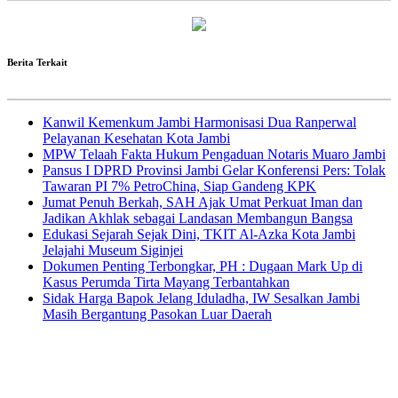
Berita Terkait
Kanwil Kemenkum Jambi Harmonisasi Dua Ranperwal
Pelayanan Kesehatan Kota Jambi
MPW Telaah Fakta Hukum Pengaduan Notaris Muaro Jambi
Pansus I DPRD Provinsi Jambi Gelar Konferensi Pers: Tolak
Tawaran PI 7% PetroChina, Siap Gandeng KPK
Jumat Penuh Berkah, SAH Ajak Umat Perkuat Iman dan
Jadikan Akhlak sebagai Landasan Membangun Bangsa
Edukasi Sejarah Sejak Dini, TKIT Al-Azka Kota Jambi
Jelajahi Museum Siginjei
Dokumen Penting Terbongkar, PH : Dugaan Mark Up di
Kasus Perumda Tirta Mayang Terbantahkan
Sidak Harga Bapok Jelang Iduladha, IW Sesalkan Jambi
Masih Bergantung Pasokan Luar Daerah