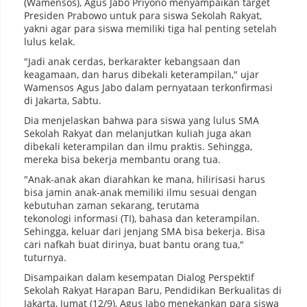
(Wamensos), Agus Jabo Priyono menyampaikan target
Presiden Prabowo untuk para siswa Sekolah Rakyat,
yakni agar para siswa memiliki tiga hal penting setelah
lulus kelak.
"Jadi anak cerdas, berkarakter kebangsaan dan
keagamaan, dan harus dibekali keterampilan," ujar
Wamensos Agus Jabo dalam pernyataan terkonfirmasi
di Jakarta, Sabtu.
Dia menjelaskan bahwa para siswa yang lulus SMA
Sekolah Rakyat dan melanjutkan kuliah juga akan
dibekali keterampilan dan ilmu praktis. Sehingga,
mereka bisa bekerja membantu orang tua.
"Anak-anak akan diarahkan ke mana, hilirisasi harus
bisa jamin anak-anak memiliki ilmu sesuai dengan
kebutuhan zaman sekarang, terutama
tekonologi informasi (TI), bahasa dan keterampilan.
Sehingga, keluar dari jenjang SMA bisa bekerja. Bisa
cari nafkah buat dirinya, buat bantu orang tua,"
tuturnya.
Disampaikan dalam kesempatan Dialog Perspektif
Sekolah Rakyat Harapan Baru, Pendidikan Berkualitas di
Jakarta, Jumat (12/9), Agus Jabo menekankan para siswa