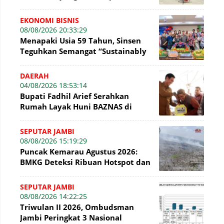
Kembali Permainan Tradisional di
WFC ?
EKONOMI BISNIS
08/08/2026 20:33:29
Menapaki Usia 59 Tahun, Sinsen
Teguhkan Semangat “Sustainably
Growing”
DAERAH
04/08/2026 18:53:14
Bupati Fadhil Arief Serahkan
Rumah Layak Huni BAZNAS di
Simpang Terusan
SEPUTAR JAMBI
08/08/2026 15:19:29
Puncak Kemarau Agustus 2026:
BMKG Deteksi Ribuan Hotspot dan
Kabut Asap di Jambi
SEPUTAR JAMBI
08/08/2026 14:22:25
Triwulan II 2026, Ombudsman
Jambi Peringkat 3 Nasional