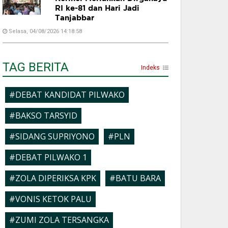
RI ke-81 dan Hari Jadi
Tanjabbar
Selasa, 04/08/2026 14:18:58
TAG BERITA
Indeks
#DEBAT KANDIDAT PILWAKO
#BAKSO TARSYID
#SIDANG SUPRIYONO
#PLN
#DEBAT PILWAKO 1
#ZOLA DIPERIKSA KPK
#BATU BARA
#VONIS KETOK PALU
#ZUMI ZOLA TERSANGKA