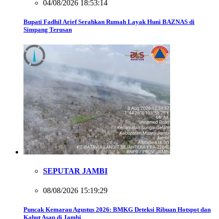
04/08/2026 18:53:14
Bupati Fadhil Arief Serahkan Rumah Layak Huni BAZNAS di
Simpang Terusan
SEPUTAR JAMBI
08/08/2026 15:19:29
Puncak Kemarau Agustus 2026: BMKG Deteksi Ribuan Hotspot dan
Kabut Asap di Jambi