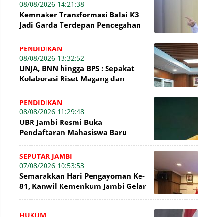
08/08/2026 14:21:38
Kemnaker Transformasi Balai K3
Jadi Garda Terdepan Pencegahan
Kecelakaan Kerja
PENDIDIKAN
08/08/2026 13:32:52
UNJA, BNN hingga BPS : Sepakat
Kolaborasi Riset Magang dan
Pengabdian Masyarakat
PENDIDIKAN
08/08/2026 11:29:48
UBR Jambi Resmi Buka
Pendaftaran Mahasiswa Baru
Gelombang II Hingga 31 Agustus
2026
SEPUTAR JAMBI
07/08/2026 10:53:53
Semarakkan Hari Pengayoman Ke-
81, Kanwil Kemenkum Jambi Gelar
Beragam Fun Game
HUKUM