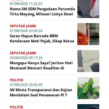
01/08/2026 11:22:22
Nama SM SDM Pengadaan Perumda
Tirta Mayang, Milasari Listya Dewi
Kembali Mencuat di Sidang Tipikor
SEPUTAR JAMBI
01/08/2026 23:34:24
Saran Hapus Barcode BBM
Kendaraan Mati Pajak, Sikap Ketua
DPRD Jambi Dikritik Pengamat
Hukum
SEPUTAR JAMBI
02/08/2026 09:17:24
Mengapa Hanya Saya? Jeritan Hati
Mustazal Mencari Keadilan di
Sidang Perumda Tirta Mayang
Jambi
POLITIK
01/08/2026 23:42:39
IW Minta Transparansi dan Kajian
Mendalam Soal Penawaran PI 7
Persen WK Jabung
POLITIK