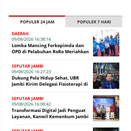
POPULER 24 JAM
POPULER 7 HARI
DAERAH
09/08/2026 16:38:14
Lomba Mancing Forkopimda dan
OPD di Pelabuhan RoRo Meriahkan
HUT ke-81 RI dan ke-61 Tanjab
Barat
SEPUTAR JAMBI
09/08/2026 16:27:23
Dukung Pola Hidup Sehat, UBR
Jambi Kirim Delegasi Fisioterapi di
Presisi Merdeka Run 2026
SEPUTAR JAMBI
09/08/2026 16:08:42
Transformasi Digital Jadi Penguat
Layanan, Kanwil Kemenkum Jambi
Gelar Talkshow Hari Pengayoman
SEPUTAR JAMBI