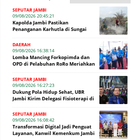
SEPUTAR JAMBI
09/08/2026 20:45:21
Kapolda Jambi Pastikan
Penanganan Karhutla di Sungai
Gelam Terus Dilakukan, Sinergi
TNI-Polri dan BP
DAERAH
09/08/2026 16:38:14
Lomba Mancing Forkopimda dan
OPD di Pelabuhan RoRo Meriahkan
HUT ke-81 RI dan ke-61 Tanjab
Barat
SEPUTAR JAMBI
09/08/2026 16:27:23
Dukung Pola Hidup Sehat, UBR
Jambi Kirim Delegasi Fisioterapi di
Presisi Merdeka Run 2026
SEPUTAR JAMBI
09/08/2026 16:08:42
Transformasi Digital Jadi Penguat
Layanan, Kanwil Kemenkum Jambi
Gelar Talkshow Hari Pengayoman