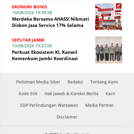
Sengketa KI
EKONOMI BISNIS
10/08/2026 19:30:58
Merdeka Bersama AHASS! Nikmati
Diskon Jasa Service 17% Selama
Agustus
SEPUTAR JAMBI
10/08/2026 19:27:06
Perkuat Ekosistem KI, Kanwil
Kemenkum Jambi Koordinasi
dengan Sekretaris DJKI
Pedoman Media Siber
Redaksi
Tentang Kami
Kode Etik
Hak Jawab & Koreksi Berita
Karir
SOP Perlindungan Wartawan
Media Partner
Disclaimer