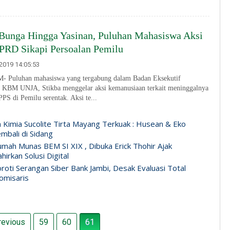
 Bunga Hingga Yasinan, Puluhan Mahasiswa Aksi
PRD Sikapi Persoalan Pemilu
2019 14:05:53
Puluhan mahasiswa yang tergabung dalam Badan Eksekutif
KBM UNJA, Stikba menggelar aksi kemanusiaan terkait meninggalnya
PS di Pemilu serentak. Aksi te...
n Kimia Sucolite Tirta Mayang Terkuak : Husean & Eko
mbali di Sidang
mah Munas BEM SI XIX , Dibuka Erick Thohir Ajak
irkan Solusi Digital
roti Serangan Siber Bank Jambi, Desak Evaluasi Total
omisaris
evious
59
60
61