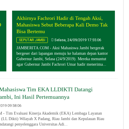
Akhirnya Fachrori Hadir di Tengah Aksi,
D
Mahasiswa Sebut Beberapa Kali Demo Tak
Bisa Bertemu
Selasa, 24/09/2019 17:55:06
SEPUTAR JAMBI
JAMBERITA.COM - Aksi Mahasiswa Jambi bergerak
bergeser dari lapangan menuju ke halaman depan kantor
Gubernur Jambi, Selasa (24/9/2019). Mereka menuntut
.
agar Gubernur Jambi Fachrori Umar hadir menerima...
 Mahasiswa Tim EKA LLDIKTI Datangi
ambi, Ini Hasil Pertemuannya
019 09:58:06
 Tim Evaluasi Kinerja Akademik (EKA) Lembaga Layanan
 (LL Dikti) Wilayah X Padang, Riau Jambi dan Kepulauan Riau
ndatangi penyelenggara Universitas Adi...