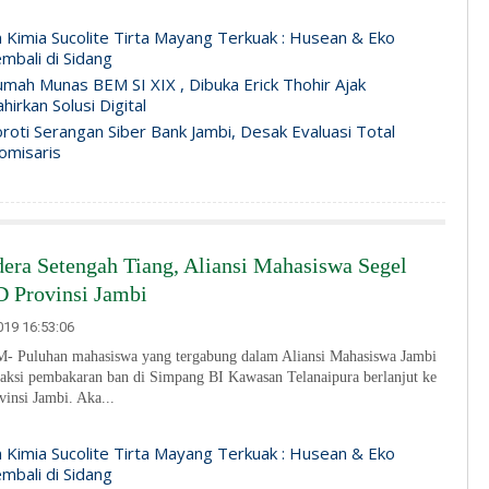
n Kimia Sucolite Tirta Mayang Terkuak : Husean & Eko
mbali di Sidang
mah Munas BEM SI XIX , Dibuka Erick Thohir Ajak
irkan Solusi Digital
roti Serangan Siber Bank Jambi, Desak Evaluasi Total
omisaris
era Setengah Tiang, Aliansi Mahasiswa Segel
 Provinsi Jambi
19 16:53:06
Puluhan mahasiswa yang tergabung dalam Aliansi Mahasiswa Jambi
 aksi pembakaran ban di Simpang BI Kawasan Telanaipura berlanjut ke
insi Jambi. Aka...
n Kimia Sucolite Tirta Mayang Terkuak : Husean & Eko
mbali di Sidang