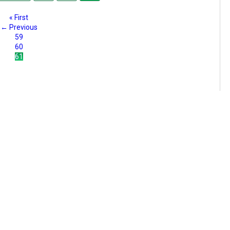
« First
← Previous
59
60
61