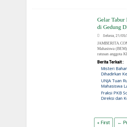
Gelar Tabur
di Gedung D
Selasa, 21/05/
JAMBERITA.COM- 
Mahasiswa (BEM) 
ratusan anggota KP
Berita Terkait :
Misteri Baha
Dihadirkan Ke
UNJA Tuan Ru
Mahasiswa Lah
Fraksi PKB So
Direksi dan K
« First
← Pr