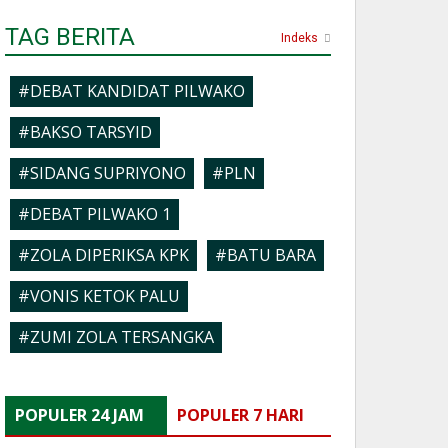
TAG BERITA
Indeks
#DEBAT KANDIDAT PILWAKO
#BAKSO TARSYID
#SIDANG SUPRIYONO
#PLN
#DEBAT PILWAKO 1
#ZOLA DIPERIKSA KPK
#BATU BARA
#VONIS KETOK PALU
#ZUMI ZOLA TERSANGKA
POPULER 24 JAM
POPULER 7 HARI