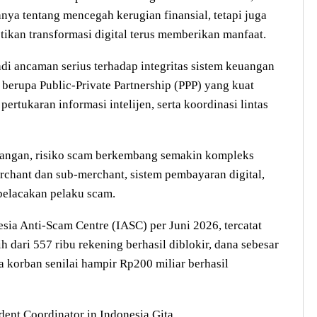
ya tentang mencegah kerugian finansial, tetapi juga
ikan transformasi digital terus memberikan manfaat.
adi ancaman serius terhadap integritas sistem keuangan
berupa Public-Private Partnership (PPP) yang kuat
ertukaran informasi intelijen, serta koordinasi lintas
keuangan, risiko scam berkembang semakin kompleks
chant dan sub-merchant, sistem pembayaran digital,
pelacakan pelaku scam.
sia Anti-Scam Centre (IASC) per Juni 2026, tercatat
h dari 557 ribu rekening berhasil diblokir, dana sebesar
a korban senilai hampir Rp200 miliar berhasil
ent Coordinator in Indonesia Gita