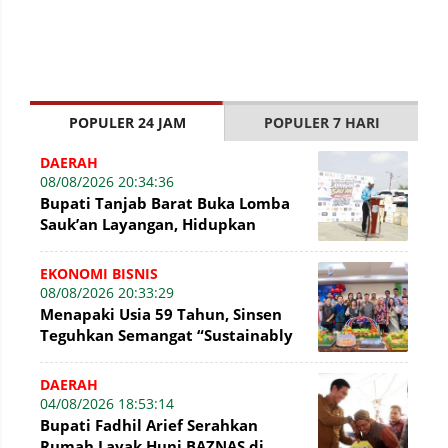
POPULER 24 JAM
POPULER 7 HARI
DAERAH
08/08/2026 20:34:36
Bupati Tanjab Barat Buka Lomba
Sauk’an Layangan, Hidupkan
Kembali Permainan Tradisional di
WFC ?
EKONOMI BISNIS
08/08/2026 20:33:29
Menapaki Usia 59 Tahun, Sinsen
Teguhkan Semangat “Sustainably
Growing”
DAERAH
04/08/2026 18:53:14
Bupati Fadhil Arief Serahkan
Rumah Layak Huni BAZNAS di