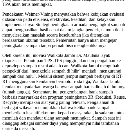
TPA akan terus meningkat.
Pendekatan Weimer-Vining menyatakan bahwa kebijakan evaluasi
didasarkan pada efisiensi, efektivitas, keadilan, dan kelayakan
implementasinya. Strategi peningkatan armada pengangkut sampah
dapat menghasilkan hasil cepat dalam jangka pendek, namun tidak
menyelesaikan masalah secara keseluruhan jika diterapkan
berdasarkan ukuran tersebut. Pemerintah hanya akan mengejar
peningkatan sampah tanpa pernah bisa menghentikannya.
Oleh karena itu, inovasi Walikota Jambi Dr. Maulana layak
diapresiasi. Penutupan TPS-TPS pinggir jalan dan pengalihan ke
depo-depo sampah resmi adalah cara Walikota Jambi mengubah
perspektif dari "mengelola sampah di hilir" menjadi "mengurangi
sampah dari hulu". Melalui sistem jemput sampah berbayar di RT-
RT menggunakan kendaraan bermotor roda tiga, Walikota Jambi
hendak menyadarkan warga bahwa sampah harus diolah di hulunya
(rumah tangga). Sementara itu, pengembangan bank sampah
berbasis masyarakat dan program peningkatan 3R (Reduksi, Reuse,
Recycle) merupakan alat yang paling relevan. Pengalaman di
berbagai wilayah menunjukkan bahwa ketika bank sampah
memberikan insentif ekonomi kepada masyarakat, kesadaran untuk
memilah dan mendaur ulang sampah meningkat. Sampah saat ini
dianggap sebagai sumber daya yang mempunyai nilai tambahan
daripada masalah.