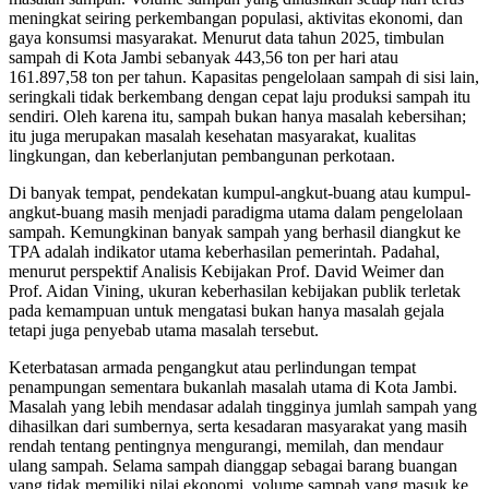
meningkat seiring perkembangan populasi, aktivitas ekonomi, dan
gaya konsumsi masyarakat. Menurut data tahun 2025, timbulan
sampah di Kota Jambi sebanyak 443,56 ton per hari atau
161.897,58 ton per tahun. Kapasitas pengelolaan sampah di sisi lain,
seringkali tidak berkembang dengan cepat laju produksi sampah itu
sendiri. Oleh karena itu, sampah bukan hanya masalah kebersihan;
itu juga merupakan masalah kesehatan masyarakat, kualitas
lingkungan, dan keberlanjutan pembangunan perkotaan.
Di banyak tempat, pendekatan kumpul-angkut-buang atau kumpul-
angkut-buang masih menjadi paradigma utama dalam pengelolaan
sampah. Kemungkinan banyak sampah yang berhasil diangkut ke
TPA adalah indikator utama keberhasilan pemerintah. Padahal,
menurut perspektif Analisis Kebijakan Prof. David Weimer dan
Prof. Aidan Vining, ukuran keberhasilan kebijakan publik terletak
pada kemampuan untuk mengatasi bukan hanya masalah gejala
tetapi juga penyebab utama masalah tersebut.
Keterbatasan armada pengangkut atau perlindungan tempat
penampungan sementara bukanlah masalah utama di Kota Jambi.
Masalah yang lebih mendasar adalah tingginya jumlah sampah yang
dihasilkan dari sumbernya, serta kesadaran masyarakat yang masih
rendah tentang pentingnya mengurangi, memilah, dan mendaur
ulang sampah. Selama sampah dianggap sebagai barang buangan
yang tidak memiliki nilai ekonomi, volume sampah yang masuk ke