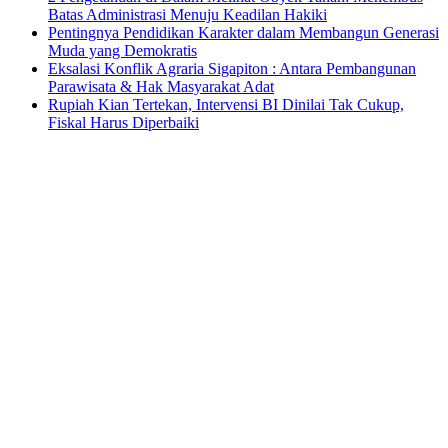
Batas Administrasi Menuju Keadilan Hakiki
Pentingnya Pendidikan Karakter dalam Membangun Generasi
Muda yang Demokratis
Eksalasi Konflik Agraria Sigapiton : Antara Pembangunan
Parawisata & Hak Masyarakat Adat
Rupiah Kian Tertekan, Intervensi BI Dinilai Tak Cukup,
Fiskal Harus Diperbaiki