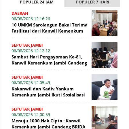
POPULER 24 JAM
POPULER 7 HARI
DAERAH
06/08/2026 12:16:26
10 UMKM Sarolangun Bakal Terima
Fasilitasi dari Kanwil Kemenkum
Jambi Untuk Pendaftaran Merek
SEPUTAR JAMBI
06/08/2026 12:12:12
Sambut Hari Pengayoman Ke-81,
Kanwil Kemenkum Jambi Gandeng
BNI Bahas Pembiayaan Hak Cipta
Gratis
SEPUTAR JAMBI
06/08/2026 12:05:49
Kakanwil dan Kadiv Yankum
Kemenkum Jambi Ikuti Sosialisasi
Penetapan Korporasi Nonaktif
Secara Admin
SEPUTAR JAMBI
06/08/2026 12:00:59
Menuju 1000 Hak Cipta : Kanwil
Kemenkum Jambi Gandeng BRIDA