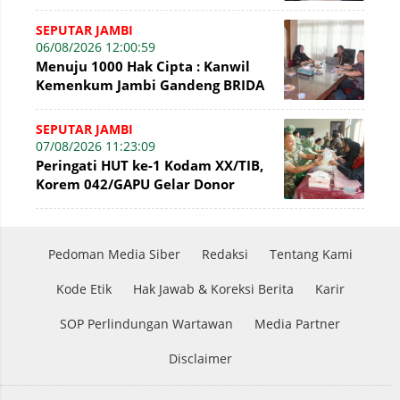
Penetapan Korporasi Nonaktif
Secara Admin
SEPUTAR JAMBI
06/08/2026 12:00:59
Menuju 1000 Hak Cipta : Kanwil
Kemenkum Jambi Gandeng BRIDA
Inventarisasi Potensi Karya
SEPUTAR JAMBI
07/08/2026 11:23:09
Peringati HUT ke-1 Kodam XX/TIB,
Korem 042/GAPU Gelar Donor
Darah di Makodim 0415/Jambi
Pedoman Media Siber
Redaksi
Tentang Kami
Kode Etik
Hak Jawab & Koreksi Berita
Karir
SOP Perlindungan Wartawan
Media Partner
Disclaimer