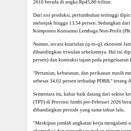
2010 berada di angka Rp45,80 triliun.
Dari sisi produksi, pertumbuhan tertinggi dipi
melonjak hingga 13,54 persen. Sedangkan dari 
Komponen Konsumsi Lembaga Non-Profit (PK-
Namun, secara kuartalan
(q-to-q)
, ekonomi Jam
dibandingkan triwulan sebelumnya. Hal ini dip
persen) dan kontraksi tajam pada pengeluaran
"Pertanian, kehutanan, dan perikanan masih m
sebesar 34,02 persen terhadap PDRB," terang A
Sementara itu, kabar baik datang dari sektor 
(TPT) di Provinsi Jambi per-Februari 2026 bera
dibandingkan periode yang sama tahun lalu.
"Meskipun jumlah angkatan kerja mengalami se
akomodasi dan penyediaan makan minum justr