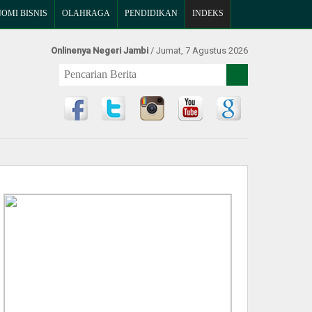
OMI BISNIS
OLAHRAGA
PENDIDIKAN
INDEKS
Onlinenya Negeri Jambi
/ Jumat, 7 Agustus 2026
Find Us at: