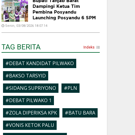
Bupati Tanjab Barat
Dampingi Ketua Tim
Pembina Posyandu
Launching Posyandu 6 SPM
Senin, 03/08/2026 18:07:14
TAG BERITA
Indeks
#DEBAT KANDIDAT PILWAKO
#BAKSO TARSYID
#SIDANG SUPRIYONO
#PLN
#DEBAT PILWAKO 1
#ZOLA DIPERIKSA KPK
#BATU BARA
#VONIS KETOK PALU