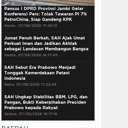
Pansus I DPRD Provinsi Jambi Gelar
Konferensi Pers: Tolak Tawaran PI 7%
PetroChina, Siap Gandeng KPK
Kamis, 07/08/2026 17:45:13
Jumat Penuh Berkah, SAH Ajak Umat
Perkuat Iman dan Jadikan Akhlak
sebagai Landasan Membangun Bangsa
Kamis, 07/08/2026 16:17:45
SAH Sebut Era Prabowo Menjadi
Tonggak Kemerdekaan Petani
Indonesia
Rabu, 07/08/2026 17:22:49
SAH Ungkap Stabilitas BBM, LPG, dan
Pangan, Bukti Keberpihakan Presiden
Prabowo kepada Rakyat
Selasa, 07/08/2026 16:17:16