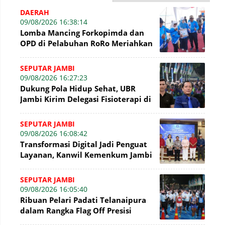
DAERAH
09/08/2026 16:38:14
Lomba Mancing Forkopimda dan
OPD di Pelabuhan RoRo Meriahkan
HUT ke-81 RI dan ke-61 Tanjab
Barat
SEPUTAR JAMBI
09/08/2026 16:27:23
Dukung Pola Hidup Sehat, UBR
Jambi Kirim Delegasi Fisioterapi di
Presisi Merdeka Run 2026
SEPUTAR JAMBI
09/08/2026 16:08:42
Transformasi Digital Jadi Penguat
Layanan, Kanwil Kemenkum Jambi
Gelar Talkshow Hari Pengayoman
SEPUTAR JAMBI
09/08/2026 16:05:40
Ribuan Pelari Padati Telanaipura
dalam Rangka Flag Off Presisi
Merdeka Run 2026