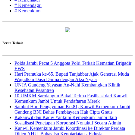
# Kemendagri
# Kemenkum
Berita Terkait
Polda Jambi Pecat 5 Anggota Polri Terkait Kematian Brigadir
EWS
Hari Pramuka ke-65, Bupati Tanjabbar Ajak Generasi Muda
Wujudkan Dasa Darma dengan Aksi Nyata
UNJA Gandeng Yayasan An-Nahl Kembangkan Klinik
Kesehatan Pesantren
10 UMKM Sarolangun Bakal Terima Fasilitasi dari Kanwil
Kemenkum Jambi Untuk Pendaftaran Merek
Sambut Hari Pengayoman Ke-81, Kanwil Kemenkum Jambi
Gandeng BNI Bahas Pembiayaan Hak Cipta Gratis
Kakanwil dan Kadiv Yankum Kemenkum Jambi Ikuti
Sosialisasi Penetapan Korporasi Nonaktif Secara Admin
Kanwil Kemenkum Jambi Koordinasi ke Direktur Perdata
Ditjen AHU, Bahas Isu Kenotariatan - Fidusia