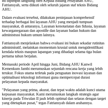
ini dipimpin langsung oleh Kepala Bidang Pelayanan AHU,
Fatriansyah, serta diikuti oleh seluruh jajaran staf teknis Bidang
AHU.
Dalam evaluasi tersebut, dilakukan peninjauan komprehensif
terhadap berbagai lini layanan AHU yang menjadi tumpuan
masyarakat, di antaranya, Layanan kenotariatan dan fidusia, layanan
kewarganegaraan dan apostille dan layanan badan hukum dan
administrasi hukum umum lainnya.
Fatriansyah menjelaskan bahwa evaluasi ini bukan sekadar rutinitas
administratif, melainkan momentum krusial untuk mengidentifikasi
kendala teknis maupun lapangan yang dihadapi selama tiga bulan
pertama tahun berjalan.
Memasuki periode April hingga Juni, Bidang AHU Kanwil
Kemenkum Jambi merumuskan sejumlah rencana kerja yang lebih
terukur. Fokus utama terletak pada penguatan inovasi layanan dan
optimalisasi teknologi informasi guna mempercepat durasi
pelayanan kepada masyarakat.
"Pelayanan yang prima, akurat, dan tepat waktu adalah kunci utama
kepuasan masyarakat. Kami merumuskan langkah strategis agar
kinerja pada Triwulan II jauh lebih optimal dan selaras dengan target
yang ditetapkan pusat," tegas Fatriansyah dalam arahannya.