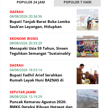
POPULER 24 JAM
POPULER 7 HARI
DAERAH
08/08/2026 20:34:36
Bupati Tanjab Barat Buka Lomba
Sauk’an Layangan, Hidupkan
Kembali Permainan Tradisional di
WFC ?
EKONOMI BISNIS
08/08/2026 20:33:29
Menapaki Usia 59 Tahun, Sinsen
Teguhkan Semangat “Sustainably
Growing”
DAERAH
04/08/2026 18:53:14
Bupati Fadhil Arief Serahkan
Rumah Layak Huni BAZNAS di
Simpang Terusan
SEPUTAR JAMBI
08/08/2026 15:19:29
Puncak Kemarau Agustus 2026:
BMKG Deteksi Ribuan Hotspot dan