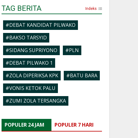
TAG BERITA
Indeks
#DEBAT KANDIDAT PILWAKO
#BAKSO TARSYID
#SIDANG SUPRIYONO
#PLN
#DEBAT PILWAKO 1
#ZOLA DIPERIKSA KPK
#BATU BARA
#VONIS KETOK PALU
#ZUMI ZOLA TERSANGKA
POPULER 24 JAM
POPULER 7 HARI