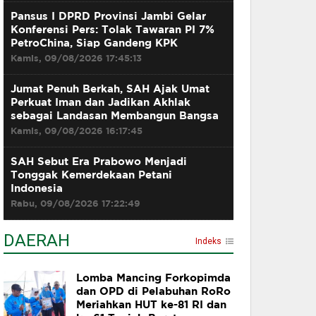
Pansus I DPRD Provinsi Jambi Gelar
Konferensi Pers: Tolak Tawaran PI 7%
PetroChina, Siap Gandeng KPK
Kamis, 09/08/2026 17:45:13
Jumat Penuh Berkah, SAH Ajak Umat
Perkuat Iman dan Jadikan Akhlak
sebagai Landasan Membangun Bangsa
Kamis, 09/08/2026 16:17:45
SAH Sebut Era Prabowo Menjadi
Tonggak Kemerdekaan Petani
Indonesia
Rabu, 09/08/2026 17:22:49
DAERAH
Indeks
Lomba Mancing Forkopimda
dan OPD di Pelabuhan RoRo
Meriahkan HUT ke-81 RI dan