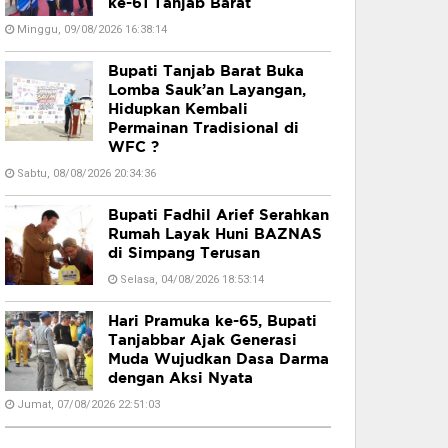
ke-61 Tanjab Barat
Minggu, 09/08/2026 16:38:14
Bupati Tanjab Barat Buka
Lomba Sauk’an Layangan,
Hidupkan Kembali
Permainan Tradisional di
WFC ?
Sabtu, 08/08/2026 20:34:36
Bupati Fadhil Arief Serahkan
Rumah Layak Huni BAZNAS
di Simpang Terusan
Selasa, 04/08/2026 18:53:14
Hari Pramuka ke-65, Bupati
Tanjabbar Ajak Generasi
Muda Wujudkan Dasa Darma
dengan Aksi Nyata
Jumat, 07/08/2026 22:51:03