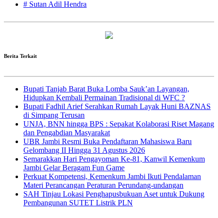
# Sutan Adil Hendra
Berita Terkait
Bupati Tanjab Barat Buka Lomba Sauk’an Layangan,
Hidupkan Kembali Permainan Tradisional di WFC ?
Bupati Fadhil Arief Serahkan Rumah Layak Huni BAZNAS
di Simpang Terusan
UNJA, BNN hingga BPS : Sepakat Kolaborasi Riset Magang
dan Pengabdian Masyarakat
UBR Jambi Resmi Buka Pendaftaran Mahasiswa Baru
Gelombang II Hingga 31 Agustus 2026
Semarakkan Hari Pengayoman Ke-81, Kanwil Kemenkum
Jambi Gelar Beragam Fun Game
Perkuat Kompetensi, Kemenkum Jambi Ikuti Pendalaman
Materi Perancangan Peraturan Perundang-undangan
SAH Tinjau Lokasi Penghapusbukuan Aset untuk Dukung
Pembangunan SUTET Listrik PLN