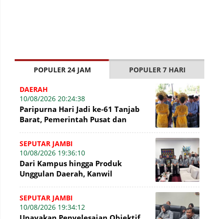
POPULER 24 JAM
POPULER 7 HARI
DAERAH
10/08/2026 20:24:38
Paripurna Hari Jadi ke-61 Tanjab
Barat, Pemerintah Pusat dan
Daerah perkuat Sinergi
SEPUTAR JAMBI
10/08/2026 19:36:10
Dari Kampus hingga Produk
Unggulan Daerah, Kanwil
Kemenkum Jambi Konsultasikan
Penguatan Kerja Sama
SEPUTAR JAMBI
10/08/2026 19:34:12
Upayakan Penyelesaian Objektif,