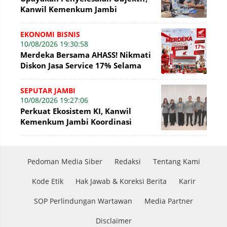
Kanwil Kemenkum Jambi
Konsultasikan Perkembangan
Sengketa KI
EKONOMI BISNIS
10/08/2026 19:30:58
Merdeka Bersama AHASS! Nikmati
Diskon Jasa Service 17% Selama
Agustus
SEPUTAR JAMBI
10/08/2026 19:27:06
Perkuat Ekosistem KI, Kanwil
Kemenkum Jambi Koordinasi
dengan Sekretaris DJKI
Pedoman Media Siber
Redaksi
Tentang Kami
Kode Etik
Hak Jawab & Koreksi Berita
Karir
SOP Perlindungan Wartawan
Media Partner
Disclaimer