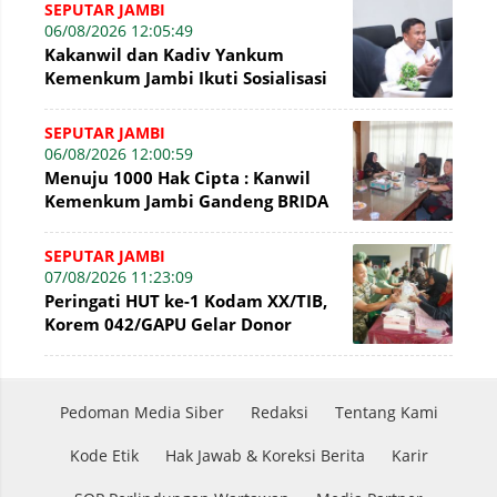
Gratis
SEPUTAR JAMBI
06/08/2026 12:05:49
Kakanwil dan Kadiv Yankum
Kemenkum Jambi Ikuti Sosialisasi
Penetapan Korporasi Nonaktif
Secara Admin
SEPUTAR JAMBI
06/08/2026 12:00:59
Menuju 1000 Hak Cipta : Kanwil
Kemenkum Jambi Gandeng BRIDA
Inventarisasi Potensi Karya
SEPUTAR JAMBI
07/08/2026 11:23:09
Peringati HUT ke-1 Kodam XX/TIB,
Korem 042/GAPU Gelar Donor
Darah di Makodim 0415/Jambi
Pedoman Media Siber
Redaksi
Tentang Kami
Kode Etik
Hak Jawab & Koreksi Berita
Karir