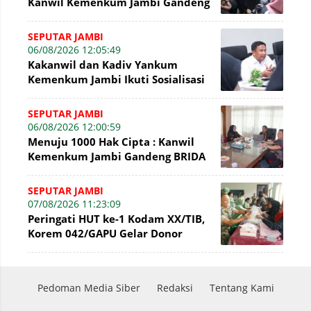
Kanwil Kemenkum Jambi Gandeng
BNI Bahas Pembiayaan Hak Cipta
Gratis
SEPUTAR JAMBI
06/08/2026 12:05:49
Kakanwil dan Kadiv Yankum
Kemenkum Jambi Ikuti Sosialisasi
Penetapan Korporasi Nonaktif
Secara Admin
SEPUTAR JAMBI
06/08/2026 12:00:59
Menuju 1000 Hak Cipta : Kanwil
Kemenkum Jambi Gandeng BRIDA
Inventarisasi Potensi Karya
SEPUTAR JAMBI
07/08/2026 11:23:09
Peringati HUT ke-1 Kodam XX/TIB,
Korem 042/GAPU Gelar Donor
Darah di Makodim 0415/Jambi
Pedoman Media Siber
Redaksi
Tentang Kami