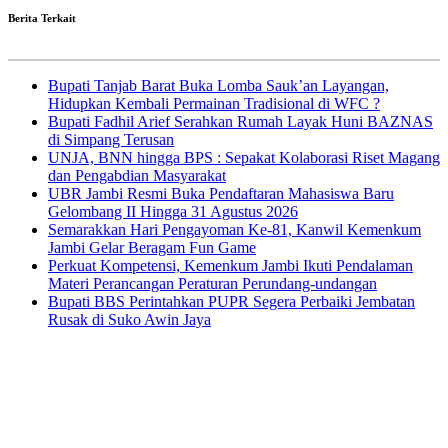
Berita Terkait
Bupati Tanjab Barat Buka Lomba Sauk’an Layangan,
Hidupkan Kembali Permainan Tradisional di WFC ?
Bupati Fadhil Arief Serahkan Rumah Layak Huni BAZNAS
di Simpang Terusan
UNJA, BNN hingga BPS : Sepakat Kolaborasi Riset Magang
dan Pengabdian Masyarakat
UBR Jambi Resmi Buka Pendaftaran Mahasiswa Baru
Gelombang II Hingga 31 Agustus 2026
Semarakkan Hari Pengayoman Ke-81, Kanwil Kemenkum
Jambi Gelar Beragam Fun Game
Perkuat Kompetensi, Kemenkum Jambi Ikuti Pendalaman
Materi Perancangan Peraturan Perundang-undangan
Bupati BBS Perintahkan PUPR Segera Perbaiki Jembatan
Rusak di Suko Awin Jaya