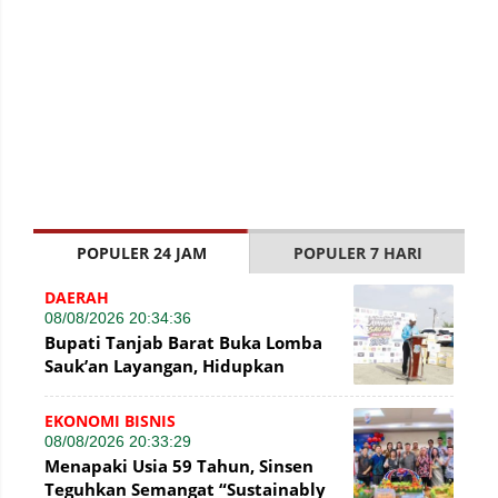
POPULER 24 JAM
POPULER 7 HARI
DAERAH
08/08/2026 20:34:36
Bupati Tanjab Barat Buka Lomba
Sauk’an Layangan, Hidupkan
Kembali Permainan Tradisional di
WFC ?
EKONOMI BISNIS
08/08/2026 20:33:29
Menapaki Usia 59 Tahun, Sinsen
Teguhkan Semangat “Sustainably