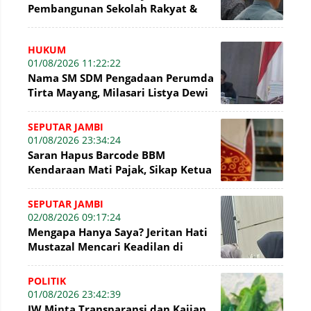
Pembangunan Sekolah Rakyat &
Lokasi Pembangunan BTN Bungo
Green City
HUKUM
01/08/2026 11:22:22
Nama SM SDM Pengadaan Perumda
Tirta Mayang, Milasari Listya Dewi
Kembali Mencuat di Sidang Tipikor
SEPUTAR JAMBI
01/08/2026 23:34:24
Saran Hapus Barcode BBM
Kendaraan Mati Pajak, Sikap Ketua
DPRD Jambi Dikritik Pengamat
Hukum
SEPUTAR JAMBI
02/08/2026 09:17:24
Mengapa Hanya Saya? Jeritan Hati
Mustazal Mencari Keadilan di
Sidang Perumda Tirta Mayang
Jambi
POLITIK
01/08/2026 23:42:39
IW Minta Transparansi dan Kajian