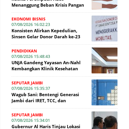
Menanggung Beban Krisis Pangan
EKONOMI BISNIS
07/08/2026 16:02:23
Konsisten Alirkan Kepedulian,
Sinsen Gelar Donor Darah ke-23
dalam Perayaan Anniversary
Sinsen
PENDIDIKAN
07/08/2026 15:48:43
UNJA Gandeng Yayasan An-Nahl
Kembangkan Klinik Kesehatan
Pesantren
SEPUTAR JAMBI
07/08/2026 15:35:37
Wagub Sani: Bentengi Generasi
Jambi dari IRET, TCC, dan
Perundungan Dimulai dari Sekolah
SEPUTAR JAMBI
07/08/2026 15:34:01
Gubernur Al Haris Tinjau Lokasi