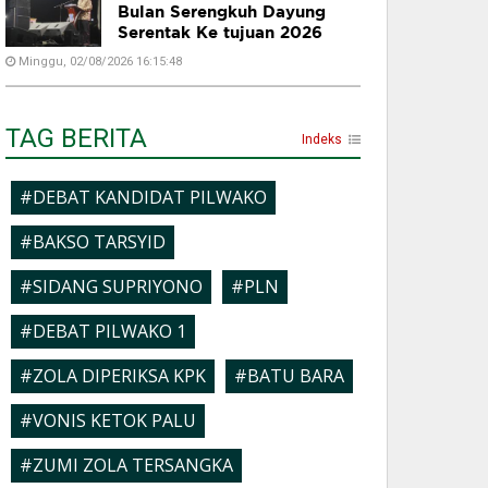
Bulan Serengkuh Dayung
Serentak Ke tujuan 2026
Minggu, 02/08/2026 16:15:48
TAG BERITA
Indeks
#DEBAT KANDIDAT PILWAKO
#BAKSO TARSYID
#SIDANG SUPRIYONO
#PLN
#DEBAT PILWAKO 1
#ZOLA DIPERIKSA KPK
#BATU BARA
#VONIS KETOK PALU
#ZUMI ZOLA TERSANGKA