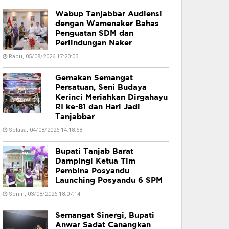
Wabup Tanjabbar Audiensi
dengan Wamenaker Bahas
Penguatan SDM dan
Perlindungan Naker
Rabu, 05/08/2026 17:20:03
Gemakan Semangat
Persatuan, Seni Budaya
Kerinci Meriahkan Dirgahayu
RI ke-81 dan Hari Jadi
Tanjabbar
Selasa, 04/08/2026 14:18:58
Bupati Tanjab Barat
Dampingi Ketua Tim
Pembina Posyandu
Launching Posyandu 6 SPM
Senin, 03/08/2026 18:07:14
Semangat Sinergi, Bupati
Anwar Sadat Canangkan