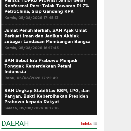
Pansus I DPRD Provinsi Jambi Gelar
Konferensi Pers: Tolak Tawaran PI 7%
PetroChina, Siap Gandeng KPK
Kamis, 05/08/2026 17:45:13
Jumat Penuh Berkah, SAH Ajak Umat
Perkuat Iman dan Jadikan Akhlak
sebagai Landasan Membangun Bangsa
Kamis, 05/08/2026 16:17:45
SAH Sebut Era Prabowo Menjadi
Tonggak Kemerdekaan Petani
Indonesia
Rabu, 05/08/2026 17:22:49
SAH Ungkap Stabilitas BBM, LPG, dan
Pangan, Bukti Keberpihakan Presiden
Prabowo kepada Rakyat
Selasa, 05/08/2026 16:17:16
DAERAH
Indeks