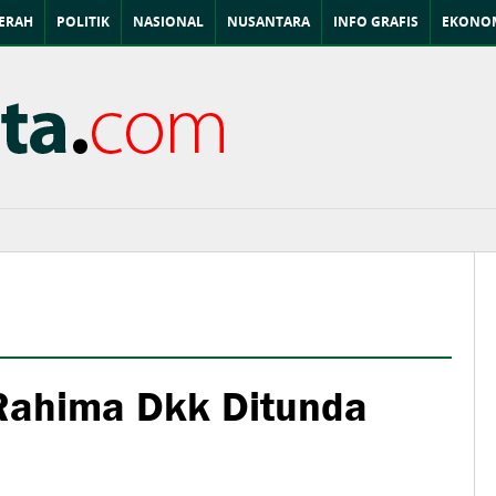
ERAH
POLITIK
NASIONAL
NUSANTARA
INFO GRAFIS
EKONOM
Rahima Dkk Ditunda