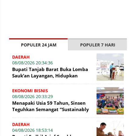
POPULER 24 JAM
POPULER 7 HARI
DAERAH
08/08/2026 20:34:36
Bupati Tanjab Barat Buka Lomba
Sauk’an Layangan, Hidupkan
Kembali Permainan Tradisional di
WFC ?
EKONOMI BISNIS
08/08/2026 20:33:29
Menapaki Usia 59 Tahun, Sinsen
Teguhkan Semangat “Sustainably
Growing”
DAERAH
04/08/2026 18:53:14