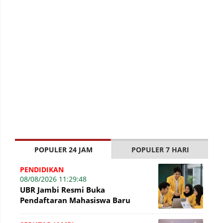
POPULER 24 JAM
POPULER 7 HARI
PENDIDIKAN
08/08/2026 11:29:48
UBR Jambi Resmi Buka
Pendaftaran Mahasiswa Baru
Gelombang II Hingga 31 Agustus
2026