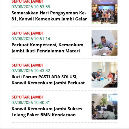
SEPUTAR JAMBI
07/08/2026 10:53:53
Semarakkan Hari Pengayoman Ke-
81, Kanwil Kemenkum Jambi Gelar
Beragam Fun Game
SEPUTAR JAMBI
07/08/2026 10:51:14
Perkuat Kompetensi, Kemenkum
Jambi Ikuti Pendalaman Materi
Perancangan Peraturan
Perundang-undangan
SEPUTAR JAMBI
07/08/2026 10:43:32
Ikuti Forum PASTI ADA SOLUSI,
Kanwil Kemenkum Jambi Perkuat
Komitmen Pelayanan Publik
SEPUTAR JAMBI
07/08/2026 10:40:31
Kanwil Kemenkum Jambi Sukses
Lelang Paket BMN Kendaraan
Bermotor senilai Rp16,1 Juta