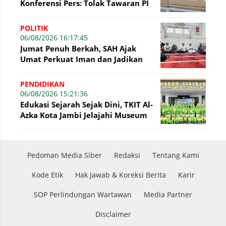
Konferensi Pers: Tolak Tawaran PI
7% PetroChina, Siap Gandeng KPK
POLITIK
06/08/2026 16:17:45
Jumat Penuh Berkah, SAH Ajak
Umat Perkuat Iman dan Jadikan
Akhlak sebagai Landasan
Membangun Bangsa
PENDIDIKAN
06/08/2026 15:21:36
Edukasi Sejarah Sejak Dini, TKIT Al-
Azka Kota Jambi Jelajahi Museum
Siginjei
Pedoman Media Siber
Redaksi
Tentang Kami
Kode Etik
Hak Jawab & Koreksi Berita
Karir
SOP Perlindungan Wartawan
Media Partner
Disclaimer