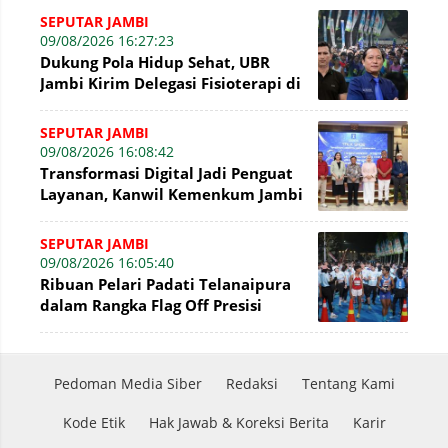
Barat
SEPUTAR JAMBI
09/08/2026 16:27:23
Dukung Pola Hidup Sehat, UBR
Jambi Kirim Delegasi Fisioterapi di
Presisi Merdeka Run 2026
SEPUTAR JAMBI
09/08/2026 16:08:42
Transformasi Digital Jadi Penguat
Layanan, Kanwil Kemenkum Jambi
Gelar Talkshow Hari Pengayoman
SEPUTAR JAMBI
09/08/2026 16:05:40
Ribuan Pelari Padati Telanaipura
dalam Rangka Flag Off Presisi
Merdeka Run 2026
Pedoman Media Siber
Redaksi
Tentang Kami
Kode Etik
Hak Jawab & Koreksi Berita
Karir