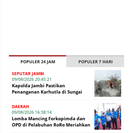
POPULER 24 JAM
POPULER 7 HARI
SEPUTAR JAMBI
09/08/2026 20:45:21
Kapolda Jambi Pastikan
Penanganan Karhutla di Sungai
Gelam Terus Dilakukan, Sinergi
TNI-Polri dan BP
DAERAH
09/08/2026 16:38:14
Lomba Mancing Forkopimda dan
OPD di Pelabuhan RoRo Meriahkan
HUT ke-81 RI dan ke-61 Tanjab