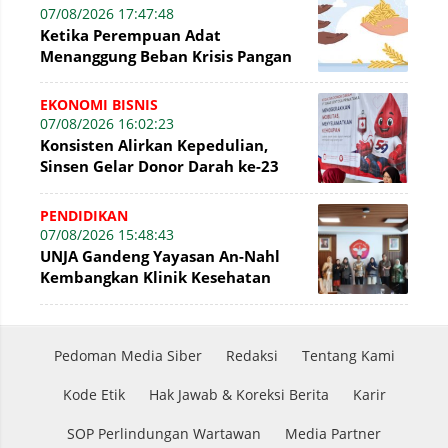
07/08/2026 17:47:48
Ketika Perempuan Adat
Menanggung Beban Krisis Pangan
EKONOMI BISNIS
07/08/2026 16:02:23
Konsisten Alirkan Kepedulian,
Sinsen Gelar Donor Darah ke-23
dalam Perayaan Anniversary
Sinsen
PENDIDIKAN
07/08/2026 15:48:43
UNJA Gandeng Yayasan An-Nahl
Kembangkan Klinik Kesehatan
Pesantren
Pedoman Media Siber
Redaksi
Tentang Kami
Kode Etik
Hak Jawab & Koreksi Berita
Karir
SOP Perlindungan Wartawan
Media Partner