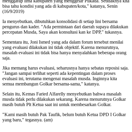
menggarap lima kabupaten yang menggelar Pilkada. Setidaknya kita
bisa tahu kondisi yang ada di kabupaten/kota," katanya, Senin
(16/9/2019)
Ia menyebutkan, dibutuhkan konsolidasi di setiap lini bersama
pengurus dan kader. "Ada permintaan dari daerah supaya dilakukan
percepatan Musda, Saya akan konsultasi kan ke DPP," tukasnya.
Sementara itu, Joni Ismed yang ada dalam forum tersebut menilai
yang evaluasi dilakukan ini tidak objektif. Karena menurutnya,
masalah evaluasi ini tidak bisa hanya menyalahkan beberapa orang
saja.
Jika memang harus evaluasi, seharusnya hanya sebatas reposisi saja.
"Jangan sampai terlihat seperti ada kepentingan dalam proses
evaluasi ini, terutama mengenai masalah musda. Inginnya kita
semua membangun Golkar bersama-sama," katanya.
Selain itu, Kemas Faried Alfarelly menyebutkan bahwa masalah
musda tidak perlu dilakukan sekarang. Karena menurutnya Golkar
masih butuh Plt Ketua saat ini untuk membesarkan Golkar.
"Kami masih butuh Pak Taufik, belum butuh Ketua DPD I Golkar
yang baru," tegasnya. (am)