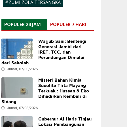
#ZUMI ZOLA TERSANGKA
POPULER 24 JAM
POPULER 7 HARI
Wagub Sani: Bentengi
Generasi Jambi dari
IRET, TCC, dan
Perundungan Dimulai
dari Sekolah
Jumat, 07/08/2026
Misteri Bahan Kimia
Sucolite Tirta Mayang
Terkuak : Husean & Eko
Dihadirkan Kembali di
Sidang
Jumat, 07/08/2026
Gubernur Al Haris Tinjau
Lokasi Pembangunan