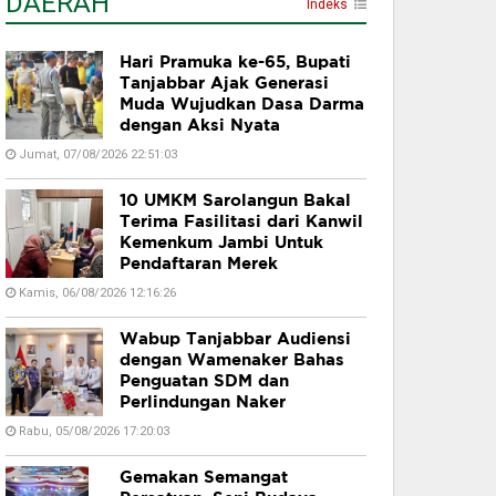
DAERAH
Indeks
Hari Pramuka ke-65, Bupati
Tanjabbar Ajak Generasi
Muda Wujudkan Dasa Darma
dengan Aksi Nyata
Jumat, 07/08/2026 22:51:03
10 UMKM Sarolangun Bakal
Terima Fasilitasi dari Kanwil
Kemenkum Jambi Untuk
Pendaftaran Merek
Kamis, 06/08/2026 12:16:26
Wabup Tanjabbar Audiensi
dengan Wamenaker Bahas
Penguatan SDM dan
Perlindungan Naker
Rabu, 05/08/2026 17:20:03
Gemakan Semangat