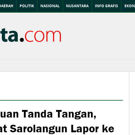
DAERAH
POLITIK
NASIONAL
NUSANTARA
INFO GRAFIS
EKON
suan Tanda Tangan,
t Sarolangun Lapor ke