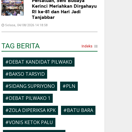
Persatuan, Seni Budaya
Kerinci Meriahkan Dirgahayu
RI ke-81 dan Hari Jadi
Tanjabbar
Selasa, 04/08/2026 14:18:58
TAG BERITA
Indeks
#DEBAT KANDIDAT PILWAKO
#BAKSO TARSYID
#SIDANG SUPRIYONO
#PLN
#DEBAT PILWAKO 1
#ZOLA DIPERIKSA KPK
#BATU BARA
#VONIS KETOK PALU