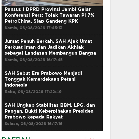
Pansus I DPRD Provinsi Jambi Gelar
Konferensi Pers: Tolak Tawaran PI 7%
PetroChina, Siap Gandeng KPK
Kamis, 06/08/2026 17:45:13
Jumat Penuh Berkah, SAH Ajak Umat
Perkuat Iman dan Jadikan Akhlak
sebagai Landasan Membangun Bangsa
Kamis, 06/08/2026 16:17:45
SAH Sebut Era Prabowo Menjadi
Tonggak Kemerdekaan Petani
Indonesia
Rabu, 06/08/2026 17:22:49
SAH Ungkap Stabilitas BBM, LPG, dan
Pangan, Bukti Keberpihakan Presiden
Prabowo kepada Rakyat
Selasa, 06/08/2026 16:17:16