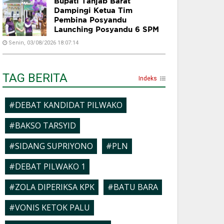
Bupati Tanjab Barat
Dampingi Ketua Tim
Pembina Posyandu
Launching Posyandu 6 SPM
Senin, 03/08/2026 18:07:14
TAG BERITA
Indeks
#DEBAT KANDIDAT PILWAKO
#BAKSO TARSYID
#SIDANG SUPRIYONO
#PLN
#DEBAT PILWAKO 1
#ZOLA DIPERIKSA KPK
#BATU BARA
#VONIS KETOK PALU