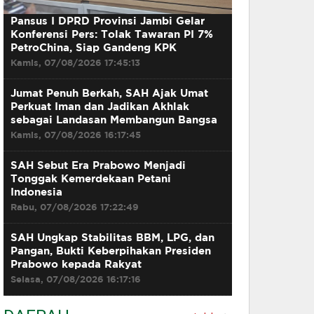
Pansus I DPRD Provinsi Jambi Gelar
Konferensi Pers: Tolak Tawaran PI 7%
PetroChina, Siap Gandeng KPK
Kamis, 07/08/2026 17:45:13
Jumat Penuh Berkah, SAH Ajak Umat
Perkuat Iman dan Jadikan Akhlak
sebagai Landasan Membangun Bangsa
Kamis, 07/08/2026 16:17:45
SAH Sebut Era Prabowo Menjadi
Tonggak Kemerdekaan Petani
Indonesia
Rabu, 07/08/2026 17:22:49
SAH Ungkap Stabilitas BBM, LPG, dan
Pangan, Bukti Keberpihakan Presiden
Prabowo kepada Rakyat
Selasa, 07/08/2026 16:17:16