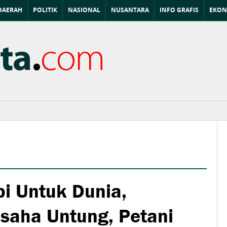
DAERAH
POLITIK
NASIONAL
NUSANTARA
INFO GRAFIS
EKON
bi Untuk Dunia,
Usaha Untung, Petani