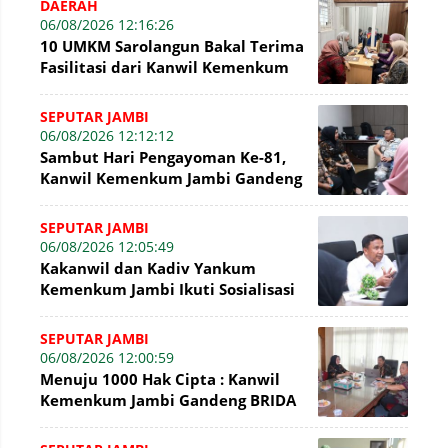
DAERAH
06/08/2026 12:16:26
10 UMKM Sarolangun Bakal Terima
Fasilitasi dari Kanwil Kemenkum
Jambi Untuk Pendaftaran Merek
SEPUTAR JAMBI
06/08/2026 12:12:12
Sambut Hari Pengayoman Ke-81,
Kanwil Kemenkum Jambi Gandeng
BNI Bahas Pembiayaan Hak Cipta
Gratis
SEPUTAR JAMBI
06/08/2026 12:05:49
Kakanwil dan Kadiv Yankum
Kemenkum Jambi Ikuti Sosialisasi
Penetapan Korporasi Nonaktif
Secara Admin
SEPUTAR JAMBI
06/08/2026 12:00:59
Menuju 1000 Hak Cipta : Kanwil
Kemenkum Jambi Gandeng BRIDA
Inventarisasi Potensi Karya